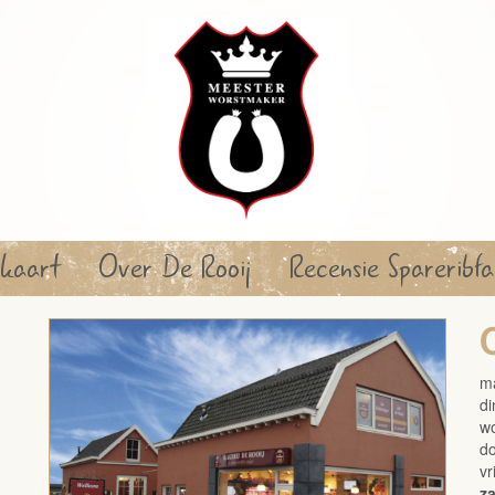
kaart
Over De Rooij
Recensie Spareribfa
m
d
w
d
vr
z