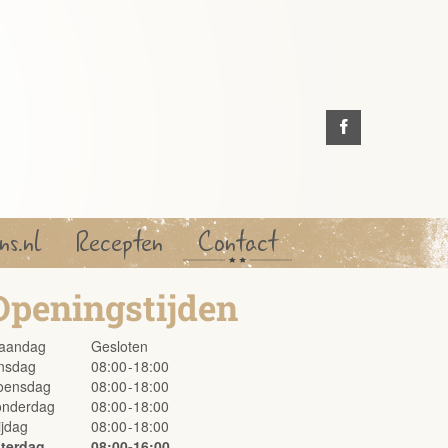
ns.nl
Recepten
Contact
Openingstijden
aandag
Gesloten
insdag
08:00
-
18:00
oensdag
08:00
-
18:00
onderdag
08:00
-
18:00
ijdag
08:00
-
18:00
aterdag
08:00
-
16:00